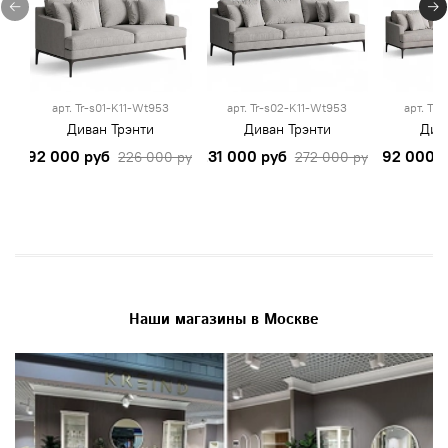
арт.
Tr-s01-K11-Wt953
арт.
Tr-s02-K11-Wt953
арт.
Tr-
Диван Трэнти
Диван Трэнти
Див
192 000 руб
231 000 руб
292 000 
226 000 руб
272 000 руб
Наши магазины в Москве