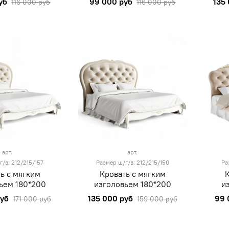
уб
99 000 руб
135
116 000 руб
116 000 руб
арт.
арт.
г/в: 212/215/157
Размер ш/г/в: 212/215/150
Ра
ь с мягким
Кровать с мягким
ьем 180*200
изголовьем 180*200
и
руб
135 000 руб
99 
171 000 руб
159 000 руб