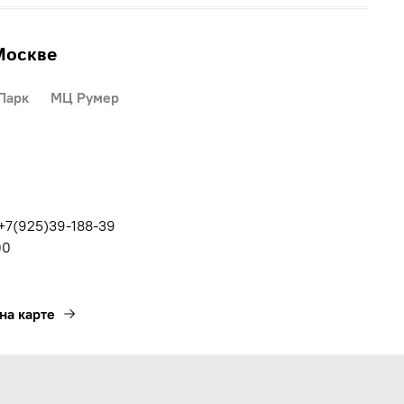
Москве
Парк
МЦ Румер
 +7(925)39-188-39
00
на карте