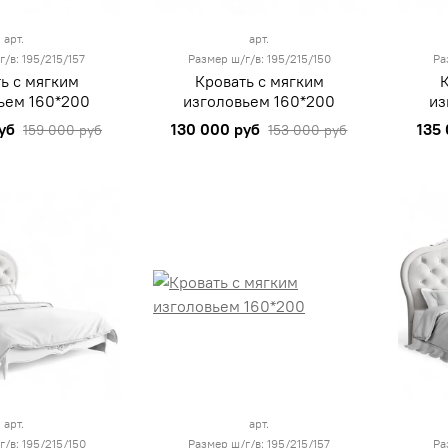
арт.
арт.
г/в: 195/215/157
Размер ш/г/в: 195/215/150
Ра
ь с мягким
Кровать с мягким
ьем 160*200
изголовьем 160*200
из
уб
130 000 руб
135
159 000 руб
153 000 руб
арт.
арт.
г/в: 195/215/150
Размер ш/г/в: 195/215/157
Ра