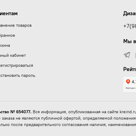
иентам
Диза
авнение товаров
+7(9
бранное
Мы в
рзина
чный кабинет
егистрироваться
Рейт
становить пароль
ьство № 654077.
Вся информация, опубликованная на сайте kreind.ru,
 заказа не являются публичной офертой, определяемой положениям
олько после предварительного согласования наличия, наименования