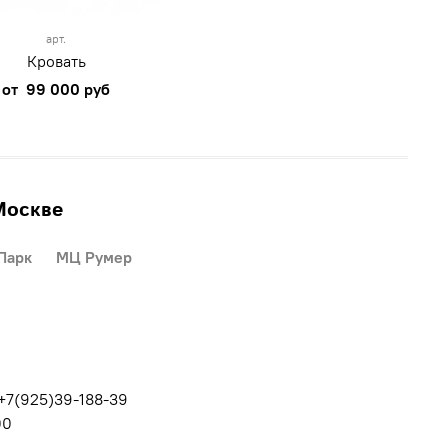
арт.
Кровать
от
99 000 руб
Москве
Парк
МЦ Румер
 +7(925)39-188-39
00