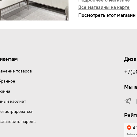
Все магазины на карте
Посмотреть этот магазин 
иентам
Диза
авнение товаров
+7(9
бранное
Мы в
рзина
чный кабинет
егистрироваться
Рейт
становить пароль