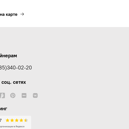
на карте
йнерам
85)340-02-20
 соц. сетях
инг