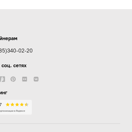
йнерам
85)340-02-20
 соц. сетях
инг