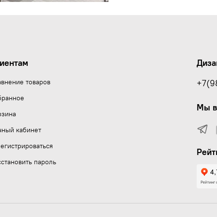
иентам
Диза
авнение товаров
+7(9
бранное
Мы в
рзина
чный кабинет
егистрироваться
Рейт
становить пароль