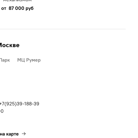
от
87 000 руб
Москве
Парк
МЦ Румер
 +7(925)39-188-39
00
на карте