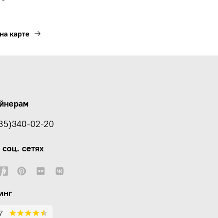
на карте
йнерам
85)340-02-20
 соц. сетях
инг