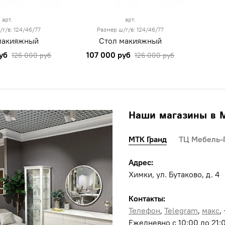
арт.
арт.
/г/в: 124/46/77
Размер ш/г/в: 124/46/77
макияжный
Стол макияжный
уб
107 000 руб
126 000 руб
126 000 руб
Наши магазины в 
МТК Гранд
ТЦ Мебель-
Адрес:
Химки, ул. Бутаково, д. 4
Контакты:
Телефон
,
Telegram
,
макс
,
Ежедневно с 10:00 до 21: