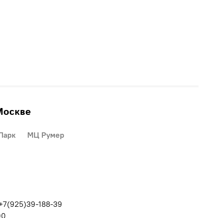
Москве
Парк
МЦ Румер
 +7(925)39-188-39
00