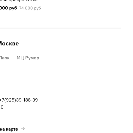
000 руб
74 000 руб
Москве
Парк
МЦ Румер
 +7(925)39-188-39
00
на карте