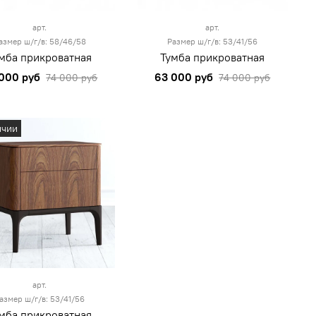
арт.
арт.
азмер ш/г/в: 58/46/58
Размер ш/г/в: 53/41/56
мба прикроватная
Тумба прикроватная
000 руб
63 000 руб
74 000 руб
74 000 руб
ичии
арт.
азмер ш/г/в: 53/41/56
мба прикроватная