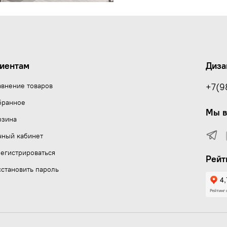
иентам
Диза
авнение товаров
+7(9
бранное
Мы в
рзина
чный кабинет
егистрироваться
Рейт
становить пароль