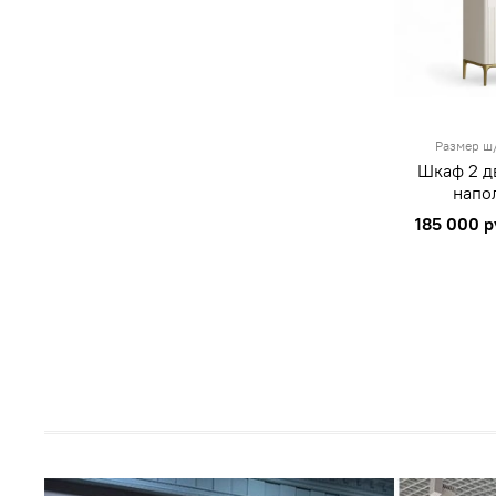
Размер ш/
Шкаф 2 д
напо
185 000 р