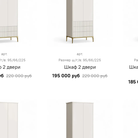
арт.
арт.
г/в: 95/66/225
Размер ш/г/в: 95/66/225
Ра
 2 двери
Шкаф 2 двери
Шка
уб
195 000 руб
220 000 руб
229 000 руб
185