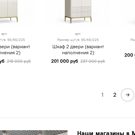
арт.
арт.
г/в: 95/66/225
Размер ш/г/в: 95/66/225
Ра
вери (вариант
Шкаф 2 двери (вариант
лнения 2)
наполнения 2)
200 
уб
201 000 руб
218 000 руб
237 000 руб
1
2
Наши магазины в 