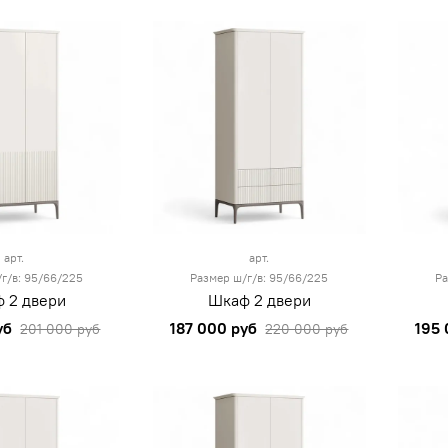
арт.
арт.
г/в: 95/66/225
Размер ш/г/в: 95/66/225
Ра
 2 двери
Шкаф 2 двери
уб
187 000 руб
195 
201 000 руб
220 000 руб