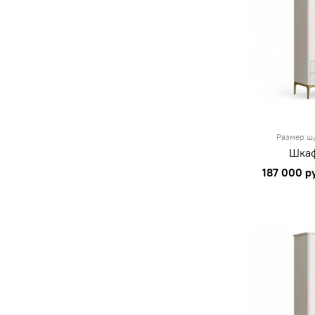
Размер ш/
Шкаф
187 000 р