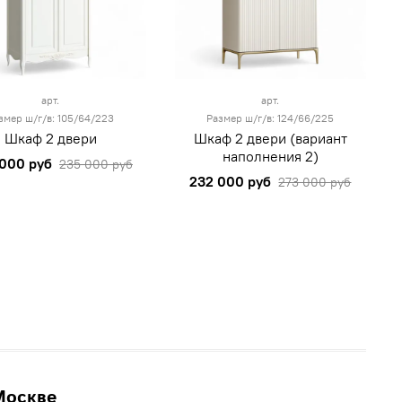
арт.
арт.
змер ш/г/в: 105/64/223
Размер ш/г/в: 124/66/225
Шкаф 2 двери
Шкаф 2 двери (вариант
наполнения 2)
000 руб
235 000 руб
232 000 руб
273 000 руб
Москве