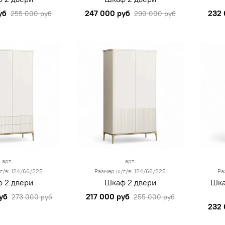
уб
247 000 руб
232 
255 000 руб
290 000 руб
арт.
арт.
г/в: 124/66/225
Размер ш/г/в: 124/66/225
Ра
 2 двери
Шкаф 2 двери
Шка
уб
217 000 руб
273 000 руб
255 000 руб
232 