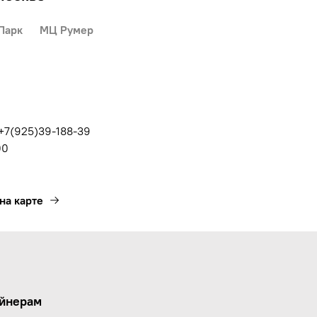
Парк
МЦ Румер
 +7(925)39-188-39
00
на карте
йнерам