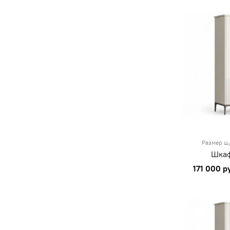
Размер ш/
Шкаф
171 000 р