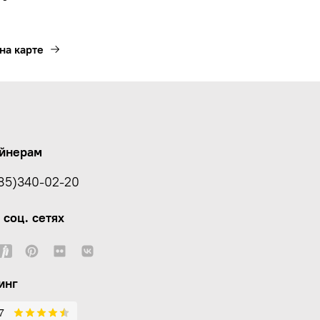
на карте
йнерам
85)340-02-20
 соц. сетях
инг