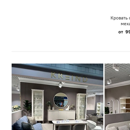
Кровать
мех
от
9