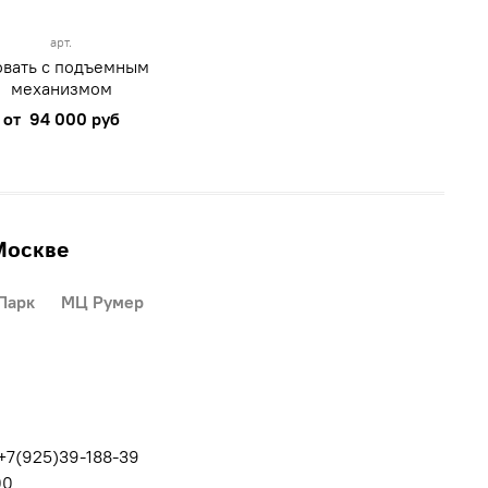
арт.
овать с подъемным
механизмом
от
94 000 руб
Москве
Парк
МЦ Румер
 +7(925)39-188-39
00