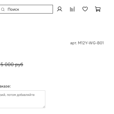
арт.
M12Y-WG-B01
15 000 руб
аказе: