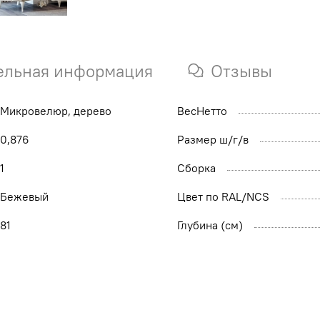
ельная информация
Отзывы
Микровелюр, дерево
ВесНетто
0,876
Размер ш/г/в
1
Сборка
Бежевый
Цвет по RAL/NCS
81
Глубина (см)