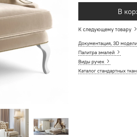
В кор
К следующему товару
Документация, 3D модели
Палитра эмалей
Виды ручек
Каталог стандартных тка