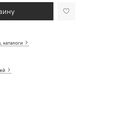
зину
, каталоги
ней