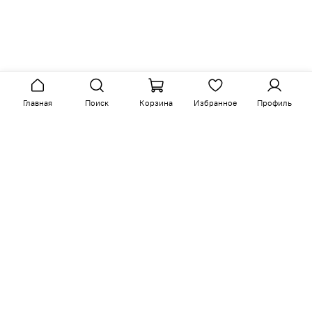
Главная
Поиск
Корзина
Избранное
Профиль
Сопутствующие товары
-15%
-15%
арт.
C04-K00-N-B01
арт.
C05-K02-G-Ka-B01
Размер ш/г/в: 56/62/94
Размер ш/г/в: 56/62/104