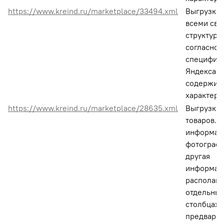
https://www.kreind.ru/marketplace/33494.xml
Выгрузка,
всеми сво
структура
согласно
специфик
Яндекса. 
содержит 
характери
https://www.kreind.ru/marketplace/28635.xml
Выгрузка 
товаров. 
информаци
фотографи
другая
информац
располага
отдельны
столбцах,
предвари