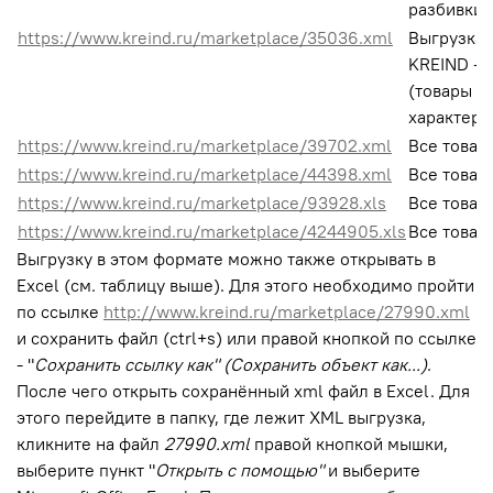
разбивки.
https://www.kreind.ru/marketplace/35036.xml
Выгрузка 
KREIND - 
(товары с
характери
https://www.kreind.ru/marketplace/39702.xml
Все товар
https://www.kreind.ru/marketplace/44398.xml
Все товар
https://www.kreind.ru/marketplace/93928.xls
Все товар
https://www.kreind.ru/marketplace/4244905.xls
Все товар
Выгрузку в этом формате можно также открывать в
Excel (см. таблицу выше). Для этого необходимо пройти
по ссылке
http://www.kreind.ru/marketplace/27990.xml
и сохранить файл (ctrl+s) или
правой кнопкой по ссылке
- "
Сохранить ссылку как" (Сохранить объект как...)
.
После чего открыть сохранённый xml файл в Excel. Для
этого перейдите в папку, где лежит XML выгрузка,
кликните на файл
27990.xml
правой кнопкой мышки,
выберите пункт "
Открыть с помощью"
и выберите