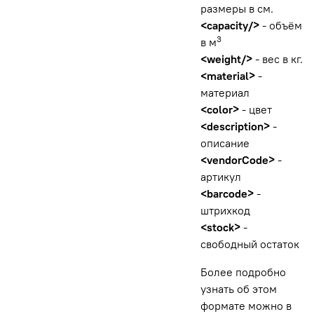
размеры в см.
<capacity/>
- объём
3
в м
<weight/>
- вес в кг.
<material>
-
материал
<color>
- цвет
<description>
-
описание
<vendorCode>
-
артикул
<barcode>
-
штрихкод
<stock>
-
свободный остаток
Более подробно
узнать об этом
формате можно в