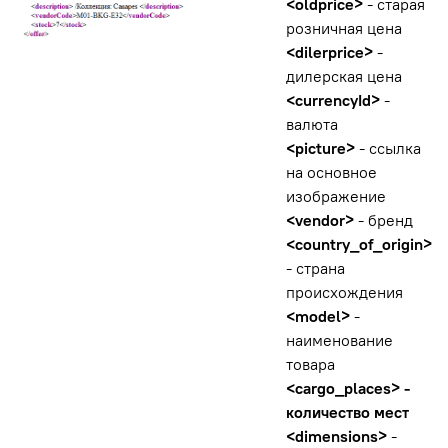
<oldprice>
- старая
розничная цена
<dilerprice>
-
дилерская цена
<currencyId>
-
валюта
<picture>
- ссылка
на основное
изображение
<vendor>
- бренд
<country_of_origin>
- страна
происхождения
<model>
-
наименование
товара
<cargo_places> -
количество мест
<dimensions>
-