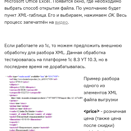
Microsoft Office Excel. Появится окно, где необходимо
выбрать способ открытия файла. По умолчанию будет
пункт
XML-таблица
. Его и выбираем, нажимаем
OK
. Весь
процесс запечатлён на
видео
.
Если работаете из 1с, то можем предложить внешнюю
обработку для разбора XML. Данная обработка
тестировалась на платформе 1с 8.3 УТ 10.3, но в
последнее время не дорабатывалась.
Пример разбора
одного из
элементов XML
файла выгрузки
<price>
- розничная
цена (также цена
после скидки)