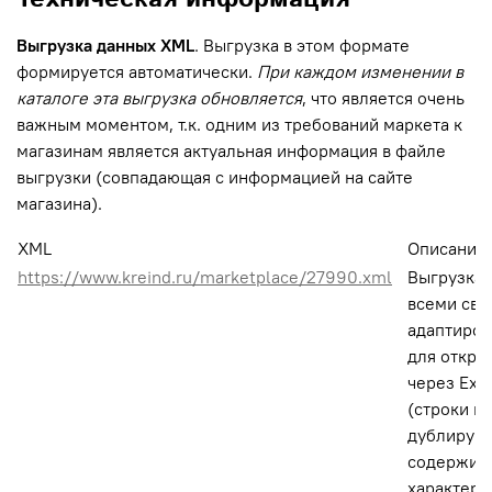
Выгрузка
данных XML
. Выгрузка в этом формате
формируется автоматически.
При каждом изменении в
каталоге эта выгрузка обновляется
, что является очень
важным моментом, т.к. одним из требований маркета к
магазинам является актуальная информация в файле
выгрузки (совпадающая с информацией на сайте
магазина).
XML
Описание
https://www.kreind.ru/marketplace/27990.xml
Выгрузка,
всеми сво
адаптиров
для откры
через Exc
(строки н
дублируют
содержит 
характери