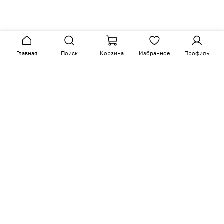
Главная
Поиск
Корзина
Избранное
Профиль
Сопутствующие товары
-15%
-15%
арт.
C04-K00-N-B01
арт.
C05-K02-G-Ka-B01
Размер ш/г/в: 56/62/94
Размер ш/г/в: 56/62/104
Стул
Стул
25 100 руб
29 300 руб
29 500 руб
34 500 руб