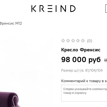
Френсис M12
(0)
Кресло Френсис
98 000 руб
1
Размер ш/г/в: 81/104/104
Комментарий к товару в з