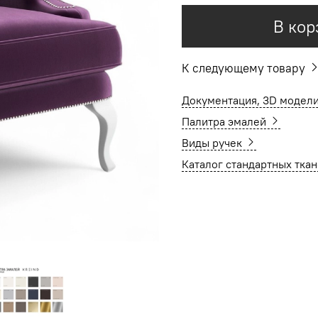
В кор
К следующему товару
Документация, 3D модели
Палитра эмалей
Виды ручек
Каталог стандартных тка