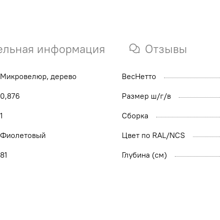
ельная информация
Отзывы
Микровелюр, дерево
ВесНетто
0,876
Размер ш/г/в
1
Сборка
Фиолетовый
Цвет по RAL/NCS
81
Глубина (см)