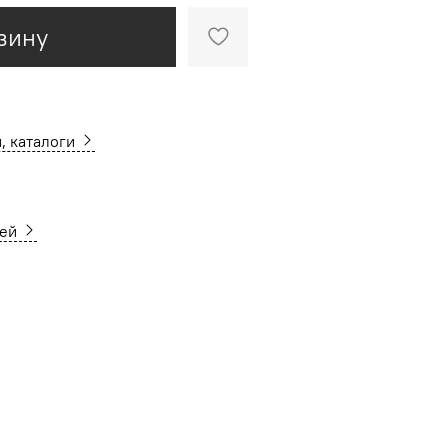
зину
, каталоги
ней