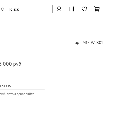
арт.
M17-W-B01
5 000 руб
аказе: