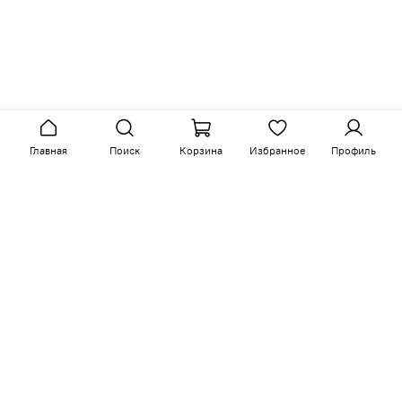
Главная
Поиск
Корзина
Избранное
Профиль
Сопутствующие товары
-15%
-15%
арт.
M12-BG-B10
арт.
M12Y-WN-B10
Размер ш/г/в: 81/104/104
Размер ш/г/в: 81/104/104