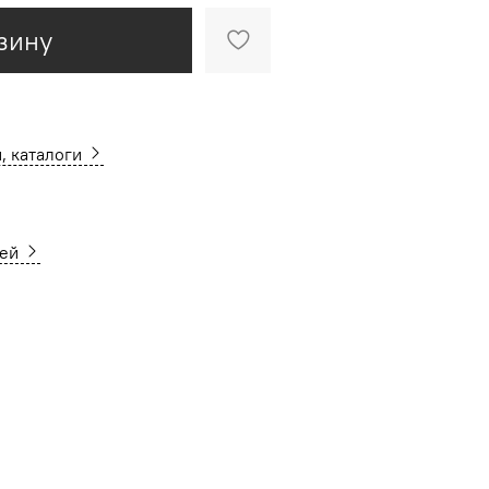
зину
, каталоги
ней