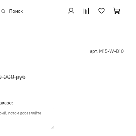
арт.
M15-W-B10
9 000 руб
аказе: