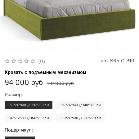
арт.
K65-G-B10
(0)
Кровать с подъемным механизмом
94 000 руб
110 000 руб
Размер:
130*217*130 // 120*200 см
150*217*130 // 140*200 см
170*217*130 // 160*200 см
190*217*130 // 180*200 см
Подартикул: