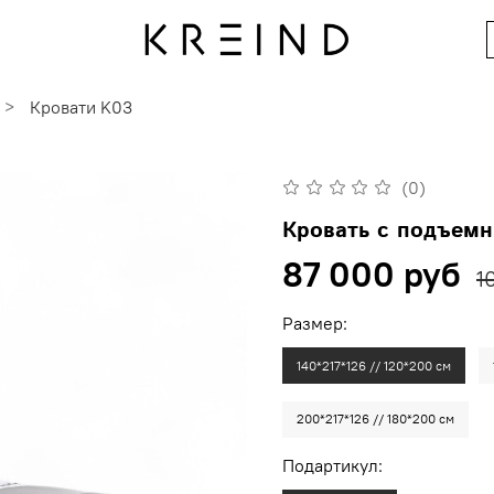
Кровати K03
(0)
Кровать с подъем
87 000 руб
1
Размер:
140*217*126 // 120*200 см
200*217*126 // 180*200 см
Подартикул: