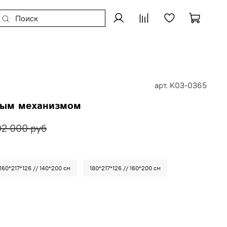
арт.
K03-0365
ным механизмом
02 000 руб
160*217*126 // 140*200 см
180*217*126 // 160*200 см