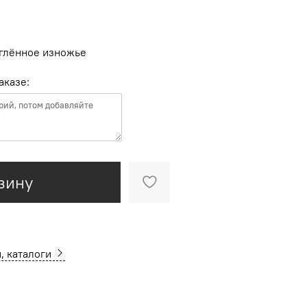
глённое изножье
аказе:
зину
, каталоги