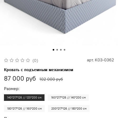
арт.
K03-0362
(0)
Кровать с подъемным механизмом
87 000 руб
102 000 руб
Размер:
140*217*126 // 120*200 см
160*217*126 // 140*200 см
180*217*126 // 160*200 см
200*217*126 // 180*200 см