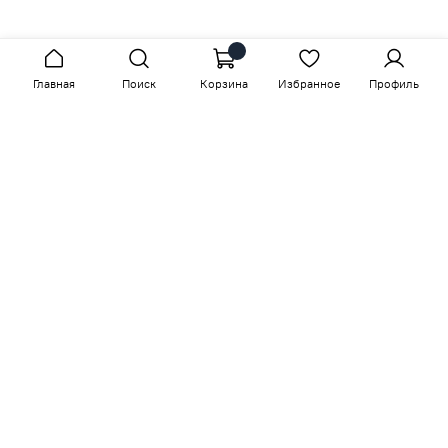
Главная
Поиск
Корзина
Избранное
Профиль
Сопутствующие товары
-15%
-15%
арт.
M15-B-B18
арт.
M14-BN-B18
Размер ш/г/в: 73/79/83
Размер ш/г/в: 170/104/104
Кресло Шелли
Софа Френсис
67 000 руб
124 000 руб
79 000 руб
146 000 руб