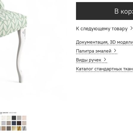
В кор
К следующему товару
Документация, 3D модели
Палитра эмалей
Виды ручек
Каталог стандартных тка