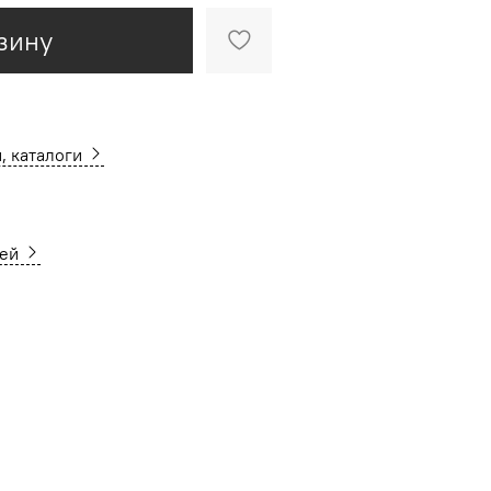
зину
, каталоги
ней