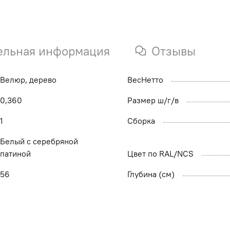
ельная информация
Отзывы
Велюр, дерево
ВесНетто
0,360
Размер ш/г/в
1
Сборка
Белый с серебряной
патиной
Цвет по RAL/NCS
56
Глубина (см)