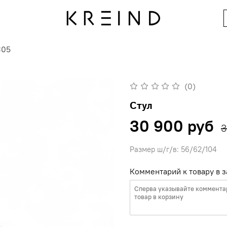
C05
(0)
Стул
30 900 руб
3
Размер ш/г/в: 56/62/104
Комментарий к товару в з