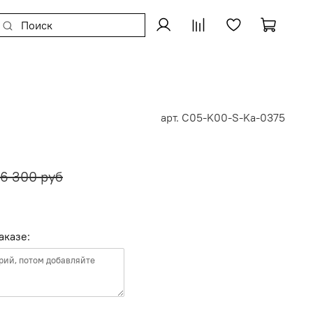
арт.
C05-K00-S-Ka-0375
6 300 руб
аказе: