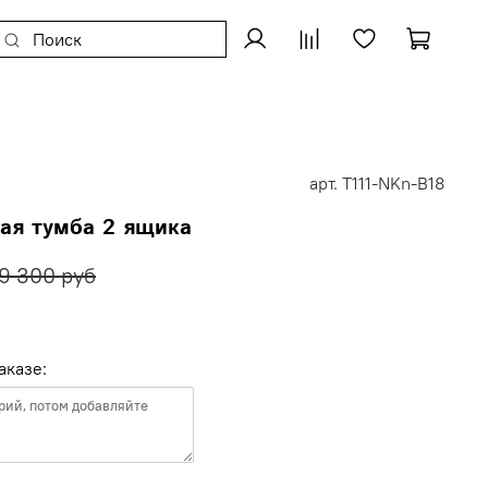
арт.
T111-NKn-B18
ая тумба 2 ящика
9 300 руб
аказе: