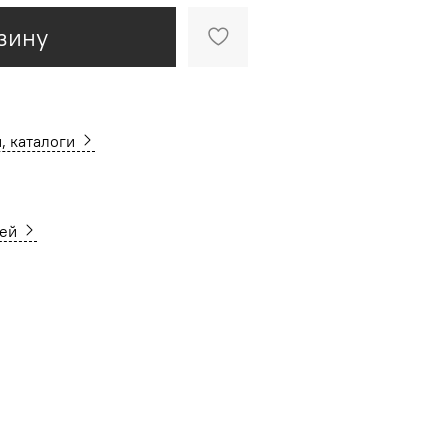
зину
, каталоги
ней