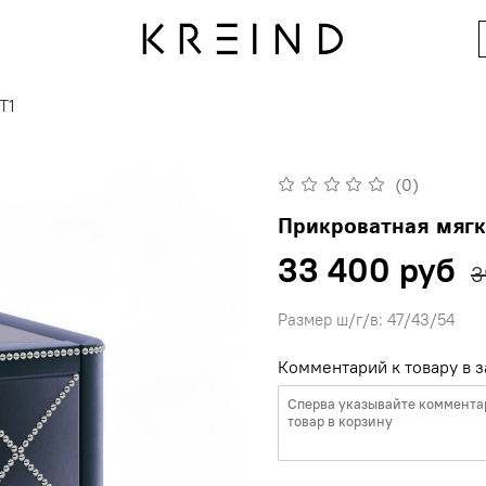
T1
(0)
Прикроватная мягк
33 400 руб
3
Размер ш/г/в: 47/43/54
Комментарий к товару в з