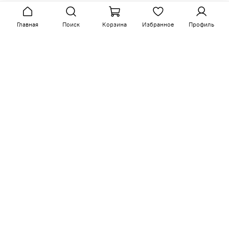
Главная
Поиск
Корзина
Избранное
Профиль
Сопутствующие товары
-15%
-15%
арт.
M15-B-0387
арт.
K08-N-0387
Размер ш/г/в: 73/79/83
Кровать с подъемным
механизмом
Кресло Шелли
от
87 000 руб
71 000 руб
84 000 руб