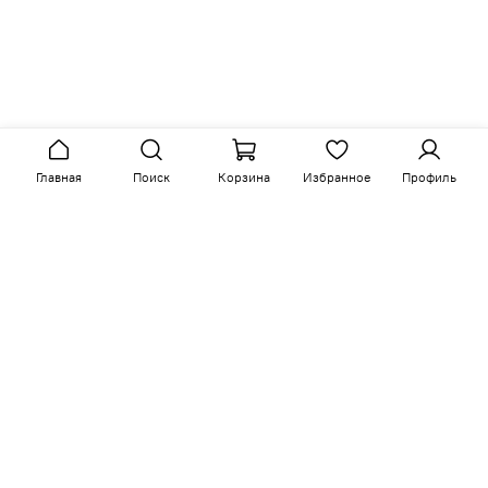
Главная
Поиск
Корзина
Избранное
Профиль
Сопутствующие товары
-15%
-15%
арт.
K64Y-Ka-0367
арт.
K09-N-0367
Кровать с подъемным
Кровать с подъемным