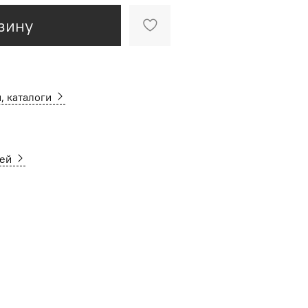
зину
, каталоги
ней