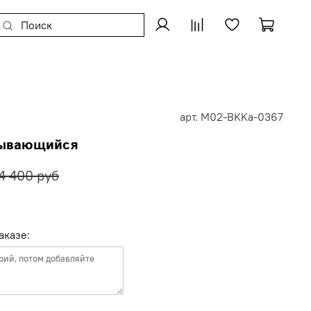
арт.
M02-BKKa-0367
рывающийся
4 400 руб
аказе: