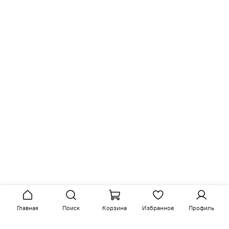
legram: @
kreind_ru
Гранд (Химки) @
kreind_grand
Румян
Главная
Поиск
Корзина
Избранное
Профиль