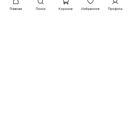
Главная
Поиск
Корзина
Избранное
Профиль
Сопутствующие товары
-15%
-15%
арт.
K64Y-Ka-0402
арт.
DCo-I-K03-B-0402
Кровать с подъемным
Диван Концерто (с
механизмом
механизмом)
от
99 000 руб
от
169 000 руб