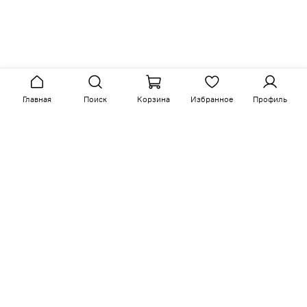
Главная
Поиск
Корзина
Избранное
Профиль
Аналогичные товары
-15%
-15%
арт.
M12-BG-0376
арт.
M12-BG-B10
Размер ш/г/в: 81/104/104
Размер ш/г/в: 81/104/104
Кресло Френсис
Кресло Френсис