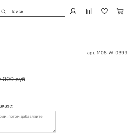
арт.
M08-W-0399
 000 руб
аказе: