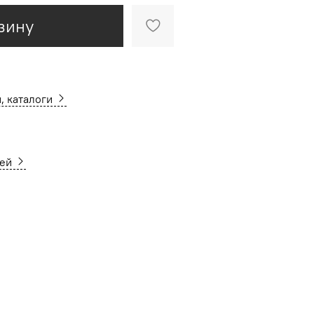
зину
, каталоги
ней