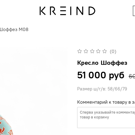
 Шоффез M08
(0)
Кресло Шоффез
51 000 руб
60
Размер ш/г/в: 58/66/79
Комментарий к товару в з