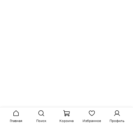
ram: @
kreind_ru
Гранд (Химки) @
kreind_grand
Румянцев
Главная
Поиск
Корзина
Избранное
Профиль