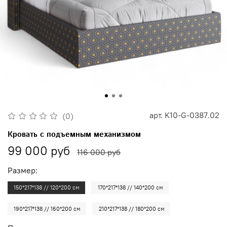
арт.
K10-G-0387.02
(0)
Кровать с подъемным механизмом
99 000 руб
116 000 руб
Размер:
150*217*138 // 120*200 см
170*217*138 // 140*200 см
190*217*138 // 160*200 см
210*217*138 // 180*200 см