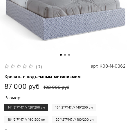
арт.
K08-N-0362
(0)
Кровать с подъемным механизмом
87 000 руб
102 000 руб
Размер:
144*217*147 // 120*200 см
164*217*147 // 140*200 см
184*217*147 // 160*200 см
204*217*147 // 180*200 см