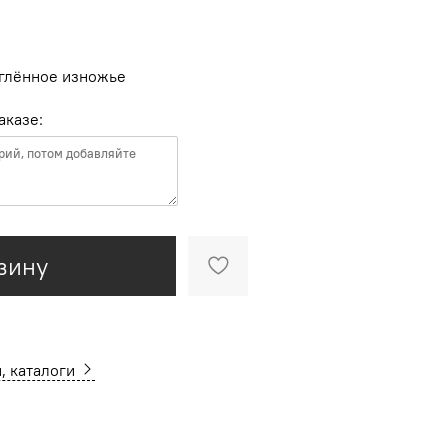
глённое изножье
аказе:
зину
, каталоги