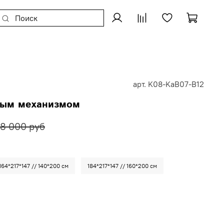
арт.
K08-KaB07-B12
ным механизмом
8 000 руб
164*217*147 // 140*200 см
184*217*147 // 160*200 см