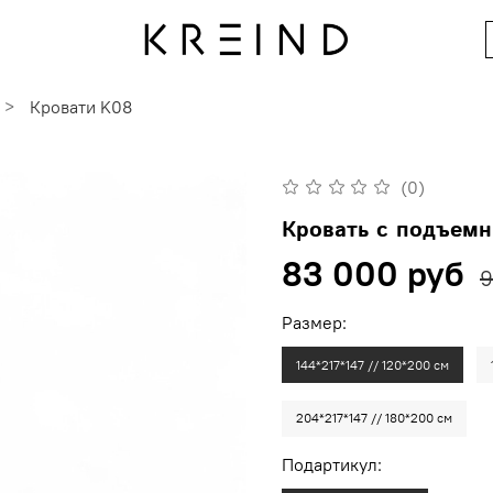
Кровати K08
(0)
Кровать с подъем
83 000 руб
9
Размер:
144*217*147 // 120*200 см
204*217*147 // 180*200 см
Подартикул: