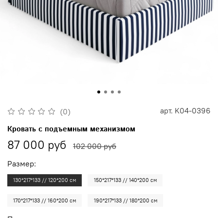
арт.
K04-0396
(0)
Кровать с подъемным механизмом
87 000 руб
102 000 руб
Размер:
130*217*133 // 120*200 см
150*217*133 // 140*200 см
170*217*133 // 160*200 см
190*217*133 // 180*200 см