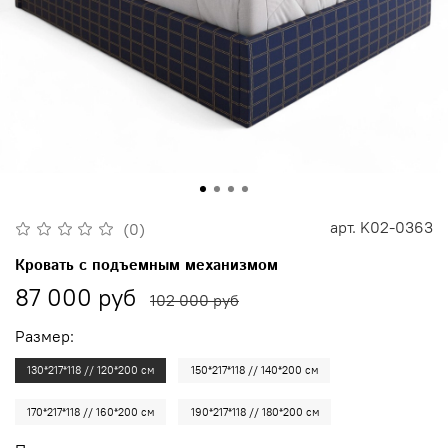
арт.
K02-0363
(0)
Кровать с подъемным механизмом
87 000 руб
102 000 руб
Размер:
130*217*118 // 120*200 см
150*217*118 // 140*200 см
170*217*118 // 160*200 см
190*217*118 // 180*200 см