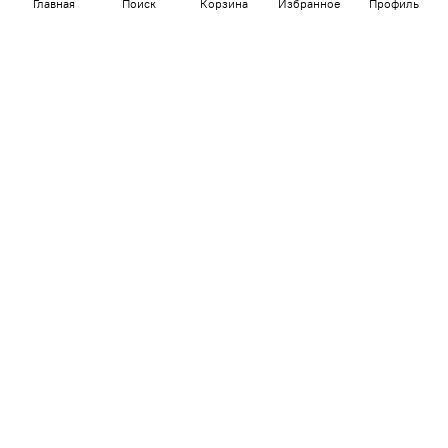
Главная
Поиск
Корзина
Избранное
Профиль
Наши магазины в Москве
МТК Гранд
ТЦ Мебель-Парк
МЦ Румер
Адрес:
Химки, ул. Бутаково, д. 4
Контакты: