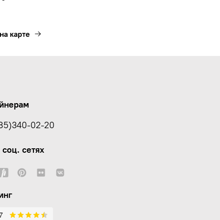
на карте
йнерам
85)340-02-20
 соц. сетях
инг