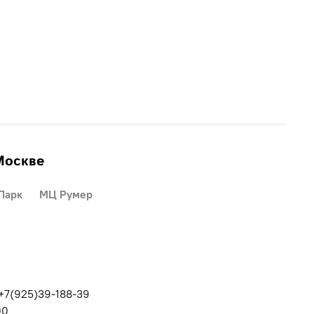
Москве
Парк
МЦ Румер
 +7(925)39-188-39
00