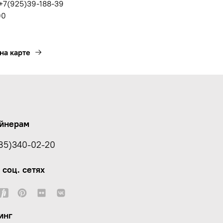
 +7(925)39-188-39
00
на карте
йнерам
85)340-02-20
 соц. сетях
инг