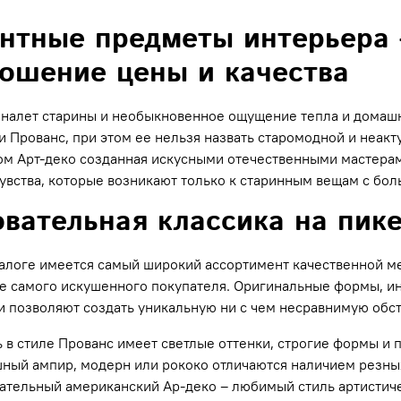
нтные предметы интерьера 
ошение цены и качества
налет старины и необыкновенное ощущение тепла и домашн
и Прованс, при этом ее нельзя назвать старомодной и неак
м Арт-деко созданная искусными отечественными мастерами
увства, которые возникают только к старинным вещам с бол
вательная классика на пик
алоге имеется самый широкий ассортимент качественной м
е самого искушенного покупателя. Оригинальные формы, и
 и позволяют создать уникальную ни с чем несравнимую обст
 в стиле Прованс имеет светлые оттенки, строгие формы и п
ный ампир, модерн или рококо отличаются наличием резны
ательный американский Ар-деко – любимый стиль артистичес