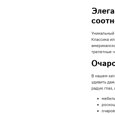
Элега
соотн
Уникальный 
Классика ил
американско
трепетные ч
Очаро
В нашем кат
удивить даж
радую глаз,
мебель
роскош
очаров