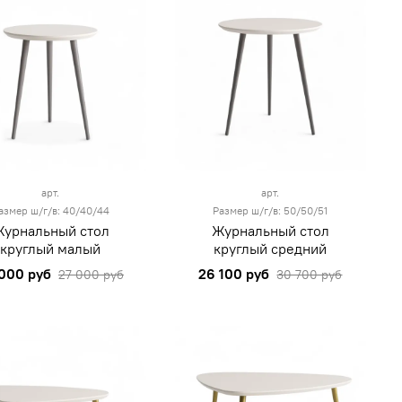
арт.
арт.
азмер ш/г/в: 40/40/44
Размер ш/г/в: 50/50/51
урнальный стол
Журнальный стол
круглый малый
круглый средний
000 руб
26 100 руб
27 000 руб
30 700 руб