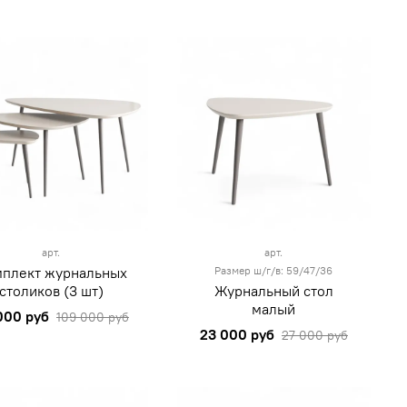
арт.
арт.
плект журнальных
Размер ш/г/в: 59/47/36
столиков (3 шт)
Журнальный стол
малый
000 руб
109 000 руб
23 000 руб
27 000 руб