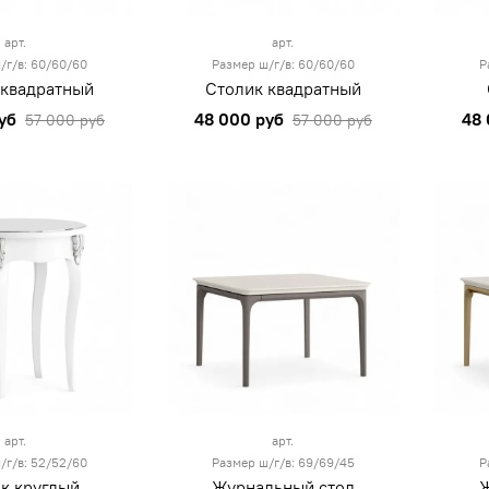
арт.
арт.
/г/в: 60/60/60
Размер ш/г/в: 60/60/60
Р
 квадратный
Столик квадратный
уб
48 000 руб
48 
57 000 руб
57 000 руб
арт.
арт.
/г/в: 52/52/60
Размер ш/г/в: 69/69/45
Р
к круглый
Журнальный стол
Ж