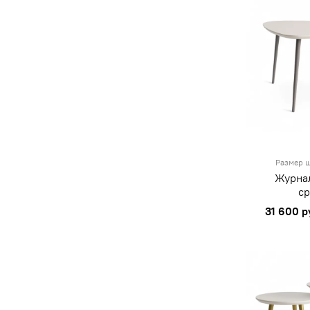
Размер ш
Журна
с
31 600 р