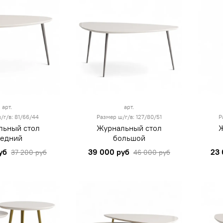
арт.
арт.
/г/в: 81/66/44
Размер ш/г/в: 127/80/51
Р
льный стол
Журнальный стол
Ж
редний
большой
уб
39 000 руб
23 
37 200 руб
46 000 руб