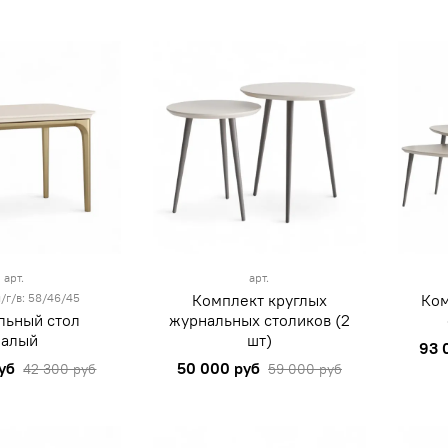
арт.
арт.
/г/в: 58/46/45
Комплект круглых
Ком
льный стол
журнальных столиков (2
малый
шт)
93 
уб
50 000 руб
42 300 руб
59 000 руб