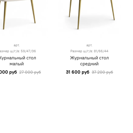
арт.
арт.
азмер ш/г/в: 59/47/36
Размер ш/г/в: 81/66/44
урнальный стол
Журнальный стол
малый
средний
000 руб
31 600 руб
27 000 руб
37 200 руб