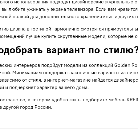
вного использования подходят дизайнерские журнальные ст
и вы любите ужинать у экрана телевизора. Если вам нравится
жней полкой для дополнительного хранения книг и других 
отив дивана в гостиной гармонично смотрятся прямоугольны
омещений лучше купить скругленные модели, которые не с
одобрать вариант по стилю
еских интерьеров подойдут модели из коллекций Golden Rose
иной. Минимализм поддержат лаконичные варианты из линей
зависимо от стиля, в интернет-магазине найдется дизайнер
ой и подчеркнет характер вашего дома.
остранство, в котором удобно жить: подберите мебель KREIN
в другой город России.