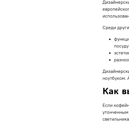
Дизайнерски
европейског
использован
Среди други
функци
посуду
эстети
разноо
Дизайнерски
ноутбуком. 
Как в
Если кофейн
утонченным 
светильника,