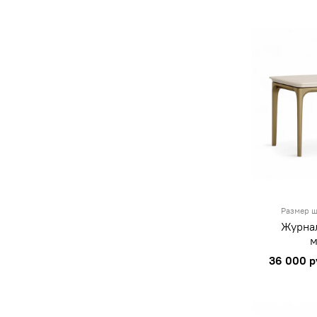
Размер ш
Журна
36 000 р