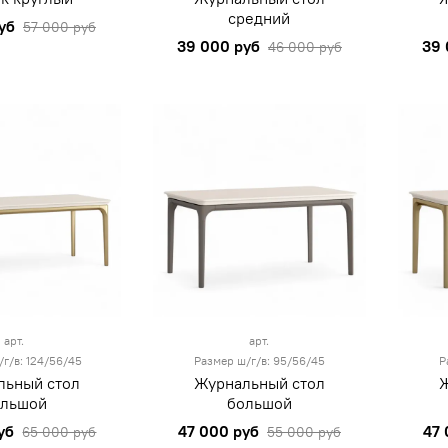
средний
уб
57 000 руб
39 000 руб
39 
46 000 руб
арт.
арт.
г/в: 124/56/45
Размер ш/г/в: 95/56/45
Р
льный стол
Журнальный стол
Ж
ольшой
большой
уб
47 000 руб
47 
65 000 руб
55 000 руб