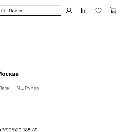
Москве
Парк
МЦ Румер
 +7(925)39-188-39