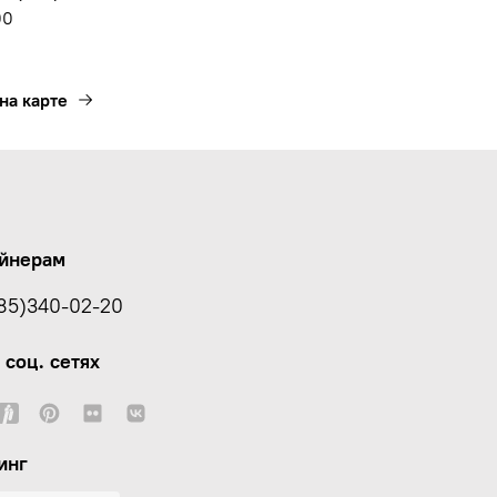
00
на карте
йнерам
85)340-02-20
 соц. сетях
инг