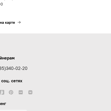
00
на карте
йнерам
85)340-02-20
 соц. сетях
инг