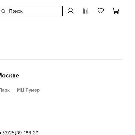
Москве
Парк
МЦ Румер
 +7(925)39-188-39